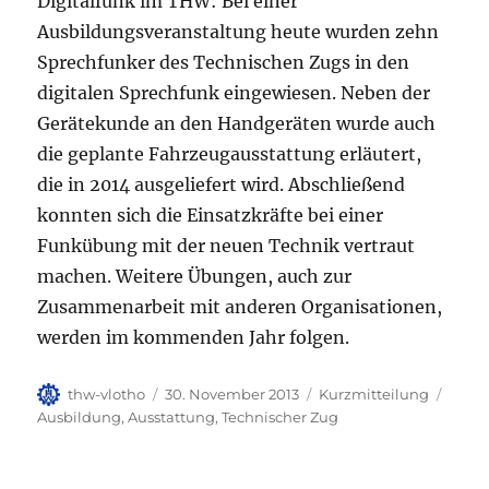
Digitalfunk im THW: Bei einer
Ausbildungsveranstaltung heute wurden zehn
Sprechfunker des Technischen Zugs in den
digitalen Sprechfunk eingewiesen. Neben der
Gerätekunde an den Handgeräten wurde auch
die geplante Fahrzeugausstattung erläutert,
die in 2014 ausgeliefert wird. Abschließend
konnten sich die Einsatzkräfte bei einer
Funkübung mit der neuen Technik vertraut
machen. Weitere Übungen, auch zur
Zusammenarbeit mit anderen Organisationen,
werden im kommenden Jahr folgen.
Autor
Veröffentlicht
Format
Kateg
thw-vlotho
30. November 2013
Kurzmitteilung
am
Ausbildung
,
Ausstattung
,
Technischer Zug