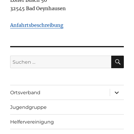
Loher Busch 50
32545 Bad Oeynhausen
Anfahrtsbeschreibung
SU
Suchen
nach:
Unterme
Ortsverband
öffnen
Jugendgruppe
Helfervereinigung