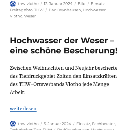
Autor
Veröffentlicht
Format
Kategorien
thw-vlotho
12. Januar 2024
Bild
Einsatz
,
am
Schlagwörter
Freitagsfoto
,
THW
BadOeynhausen
,
Hochwasser
,
Vlotho
,
Weser
Hochwasser der Weser –
eine schöne Bescherung!
Zwischen Weihnachten und Neujahr bescherte
das Tiefdruckgebiet Zoltan den Einsatzkräften
des THW-Ortsverbands Vlotho jede Menge
Arbeit:
„Hochwasser der Weser – eine schöne Bescherung!
weiterlesen
Autor
Veröffentlicht
Kategorien
thw-vlotho
5. Januar 2024
Einsatz
,
Fachberater
,
am
Schlagwörter
Technischer Zug
,
THW
BadOeynhausen
,
Hochwasser
,