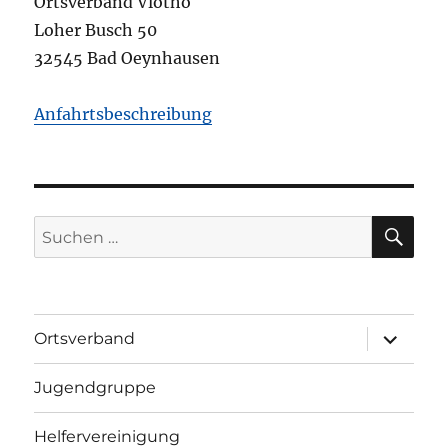
Ortsverband Vlotho
Loher Busch 50
32545 Bad Oeynhausen
Anfahrtsbeschreibung
SU
Suchen
nach:
Unterme
Ortsverband
öffnen
Jugendgruppe
Helfervereinigung