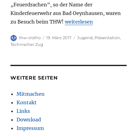
„Feuerdrachen“, so der Name der
Kinderfeuerwehr aus Bad Oeynhausen, waren
„Besuch durch die Feuerdrac
zu Besuch beim THW!
weiterlesen
Autor
Veröffentlicht
Kategorien
thw-vlotho
19. März 2017
Jugend
,
Präsentation
,
am
Technischer Zug
WEITERE SEITEN
Mitmachen
Kontakt
Links
Download
Impressum