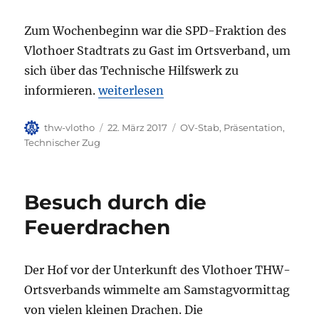
Zum Wochenbeginn war die SPD-Fraktion des
Vlothoer Stadtrats zu Gast im Ortsverband, um
sich über das Technische Hilfswerk zu
„Infoabend für Vlothoer Ratsfraktion“
informieren.
weiterlesen
Autor
Veröffentlicht
Kategorien
thw-vlotho
22. März 2017
OV-Stab
,
Präsentation
,
am
Technischer Zug
Besuch durch die
Feuerdrachen
Der Hof vor der Unterkunft des Vlothoer THW-
Ortsverbands wimmelte am Samstagvormittag
von vielen kleinen Drachen. Die