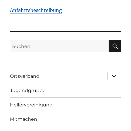
Anfahrtsbeschreibung
SU
Suchen
nach:
Unterme
Ortsverband
öffnen
Jugendgruppe
Helfervereinigung
Mitmachen