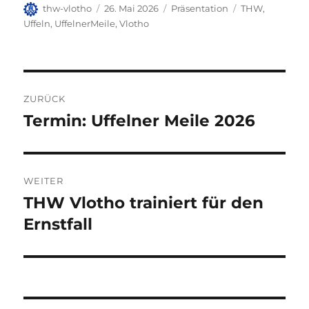
Autor
Veröffentlicht
Kategorien
Schlagwörter
thw-vlotho
26. Mai 2026
Präsentation
THW
,
am
Uffeln
,
UffelnerMeile
,
Vlotho
Beitragsnavigation
ZURÜCK
Termin: Uffelner Meile 2026
Vorheriger
Beitrag:
WEITER
THW Vlotho trainiert für den
Nächster
Beitrag:
Ernstfall