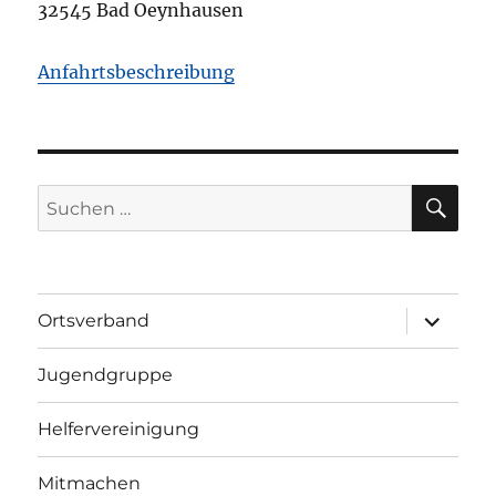
32545 Bad Oeynhausen
Anfahrtsbeschreibung
SU
Suchen
nach:
Unterme
Ortsverband
öffnen
Jugendgruppe
Helfervereinigung
Mitmachen