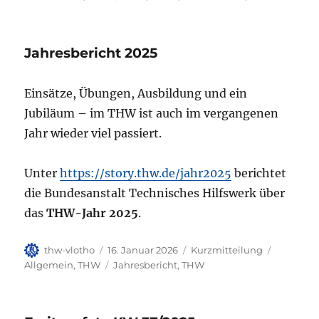
Jahresbericht 2025
Einsätze, Übungen, Ausbildung und ein
Jubiläum – im THW ist auch im vergangenen
Jahr wieder viel passiert.
Unter
https://story.thw.de/jahr2025
berichtet
die Bundesanstalt Technisches Hilfswerk über
das
THW-Jahr 2025
.
Autor
Veröffentlicht
Format
Kategori
thw-vlotho
16. Januar 2026
Kurzmitteilung
am
Schlagwörter
Allgemein
,
THW
Jahresbericht
,
THW