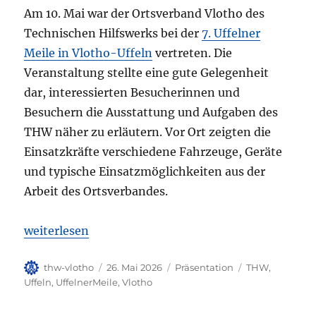
Am 10. Mai war der Ortsverband Vlotho des
Technischen Hilfswerks bei der
7. Uffelner
Meile in Vlotho-Uffeln
vertreten. Die
Veranstaltung stellte eine gute Gelegenheit
dar, interessierten Besucherinnen und
Besuchern die Ausstattung und Aufgaben des
THW näher zu erläutern. Vor Ort zeigten die
Einsatzkräfte verschiedene Fahrzeuge, Geräte
und typische Einsatzmöglichkeiten aus der
Arbeit des Ortsverbandes.
„Präsentation auf der Uffelner Meile“
weiterlesen
Autor
Veröffentlicht
Kategorien
Schlagwörter
thw-vlotho
26. Mai 2026
Präsentation
THW
,
am
Uffeln
,
UffelnerMeile
,
Vlotho