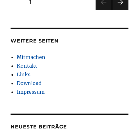
Seitennummerierung
SEITE
1
NÄC
der
HSTE
SEIT
Beiträge
E
WEITERE SEITEN
Mitmachen
Kontakt
Links
Download
Impressum
NEUESTE BEITRÄGE