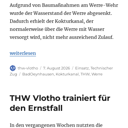
Aufgrund von Baumaßnahmen am Werre-Wehr
wurde der Wasserstand der Werre abgesenkt.
Dadurch erhielt der Kokturkanal, der
normalerweise über die Werre mit Wasser
versorgt wird, nicht mehr ausreichend Zulauf.
„THW fördert Wasser zum Schutz der Fische im Ko
weiterlesen
Autor
Veröffentlicht
Kategorien
thw-vlotho
7. August 2026
Einsatz
,
Technischer
am
Schlagwörter
Zug
BadOeynhausen
,
Kokturkanal
,
THW
,
Werre
THW Vlotho trainiert für
den Ernstfall
In den vergangenen Wochen nutzten die