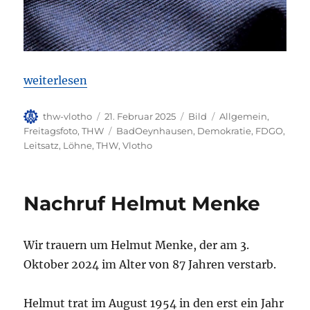
„Freitagsfoto KW 8/2025“
weiterlesen
Autor
Veröffentlicht
Format
Kategorien
thw-vlotho
21. Februar 2025
Bild
Allgemein
,
am
Schlagwörter
Freitagsfoto
,
THW
BadOeynhausen
,
Demokratie
,
FDGO
,
Leitsatz
,
Löhne
,
THW
,
Vlotho
Nachruf Helmut Menke
Wir trauern um Helmut Menke, der am 3.
Oktober 2024 im Alter von 87 Jahren verstarb.
Helmut trat im August 1954 in den erst ein Jahr