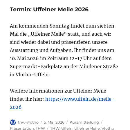
Termin: Uffelner Meile 2026
Am kommenden Sonntag findet zum siebten
Mal die „Uffelner Meile“ statt, und auch wir
sind wieder dabei und präsentieren unsere
Ausstattung und Aufgaben. Ihr findet uns am
10. Mai 2026 im Zeitraum 12-17 Uhr auf dem
Supermarkt-Parkplatz an der Mindener Straße
in Vlotho-Uffeln.
Weitere Informationen zur Uffelner Meile
findet ihr hier:
https://www.uffeln.de/meile-
2026
Autor
Veröffentlicht
Format
Kategorien
thw-vlotho
5. Mai 2026
Kurzmitteilung
am
Schlagwörter
Präsentation
,
THW
THW
,
Uffeln
,
UffelnerMeile
,
Vlotho