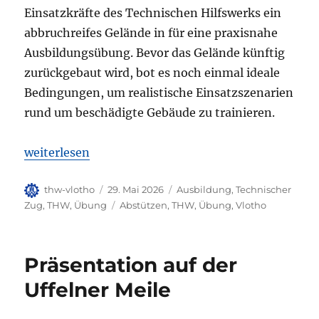
Einsatzkräfte des Technischen Hilfswerks ein
abbruchreifes Gelände in für eine praxisnahe
Ausbildungsübung. Bevor das Gelände künftig
zurückgebaut wird, bot es noch einmal ideale
Bedingungen, um realistische Einsatzszenarien
rund um beschädigte Gebäude zu trainieren.
„THW Vlotho trainiert für den Ernstfall“
weiterlesen
Autor
Veröffentlicht
Kategorien
thw-vlotho
29. Mai 2026
Ausbildung
,
Technischer
am
Schlagwörter
Zug
,
THW
,
Übung
Abstützen
,
THW
,
Übung
,
Vlotho
Präsentation auf der
Uffelner Meile