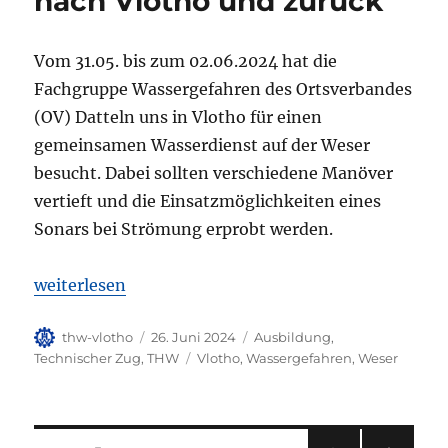
nach Vlotho und zurück
Vom 31.05. bis zum 02.06.2024 hat die
Fachgruppe Wassergefahren des Ortsverbandes
(OV) Datteln uns in Vlotho für einen
gemeinsamen Wasserdienst auf der Weser
besucht. Dabei sollten verschiedene Manöver
vertieft und die Einsatzmöglichkeiten eines
Sonars bei Strömung erprobt werden.
„Von Datteln über Minden nach Vlotho und zurück
weiterlesen
Autor
Veröffentlicht
Kategorien
thw-vlotho
26. Juni 2024
Ausbildung
,
am
Schlagwörter
Technischer Zug
,
THW
Vlotho
,
Wassergefahren
,
Weser