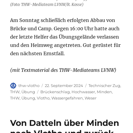
(Foto: THW-Mediateam LVNW/R. Kosse)
Am Sonntag schließlich erfolgten Abbau von
Brücke und Camp. Gegen 16:00 Uhr hatte auch
der letzte Helfer das Übungsgelände verlassen
und den Heimweg angetreten. Gut gerüstet für
den nächsten Ernstfall.
(mit Textmaterial des THW-Mediateams LVNW)
Autor
Veröffentlicht
Kategorien
thw-vlotho
22. September 2024
Technischer Zug
,
am
Schlagwörter
THW
,
Übung
Brückenschlag
,
Hochwasser
,
Minden
,
THW
,
Übung
,
Vlotho
,
Wassergefahren
,
Weser
Von Datteln über Minden