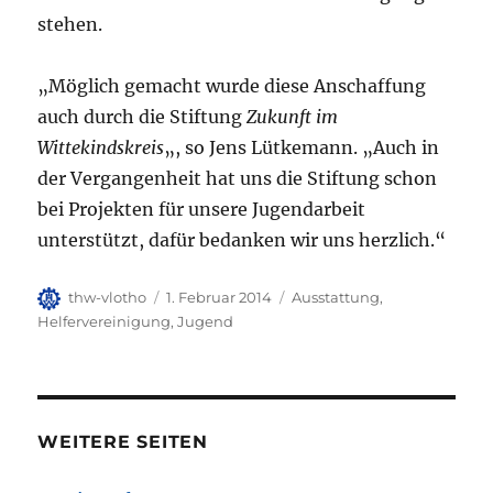
stehen.
„Möglich gemacht wurde diese Anschaffung
auch durch die Stiftung
Zukunft im
Wittekindskreis
„, so Jens Lütkemann. „Auch in
der Vergangenheit hat uns die Stiftung schon
bei Projekten für unsere Jugendarbeit
unterstützt, dafür bedanken wir uns herzlich.“
Autor
Veröffentlicht
Kategorien
thw-vlotho
1. Februar 2014
Ausstattung
,
am
Helfervereinigung
,
Jugend
WEITERE SEITEN