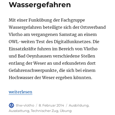
Wassergefahren
Mit einer Funkübung der Fachgruppe
Wassergefahren beteiligte sich der Ortsverband
Vlotho am vergangenen Samstag an einem
OWL-weiten Test des Digitalfunknetzes. Die
Einsatzkräfte fuhren im Bereich von Vlotho
und Bad Oeynhausen verschiedene Stellen
entlang der Weser an und erkundeten dort
Gefahrenschwerpunkte, die sich bei einem
Hochwasser der Weser ergeben könnten.
„Funkübung der Fachgruppe Wassergefahren“
weiterlesen
Autor
Veröffentlicht
Kategorien
thw-vlotho
8. Februar 2014
Ausbildung
,
am
Ausstattung
,
Technischer Zug
,
Übung