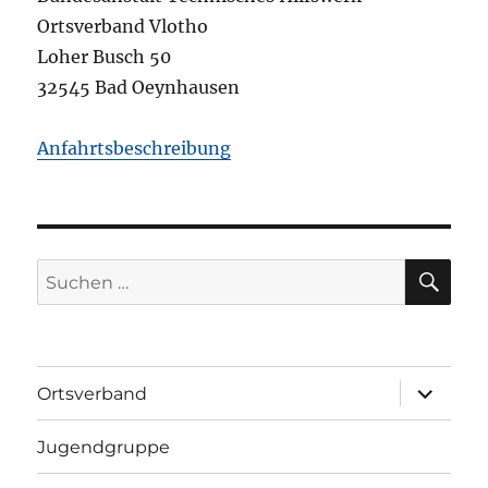
Ortsverband Vlotho
Loher Busch 50
32545 Bad Oeynhausen
Anfahrtsbeschreibung
SU
Suchen
nach:
Unterme
Ortsverband
öffnen
Jugendgruppe