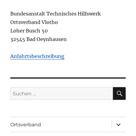
Bundesanstalt Technisches Hilfswerk
Ortsverband Vlotho
Loher Busch 50
32545 Bad Oeynhausen
Anfahrtsbeschreibung
SU
Suchen
nach:
Unterme
Ortsverband
öffnen