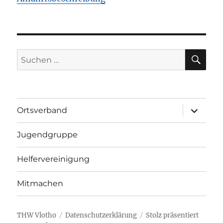
SU
Suchen
nach:
Unterme
Ortsverband
öffnen
Jugendgruppe
Helfervereinigung
Mitmachen
THW Vlotho
Datenschutzerklärung
Stolz präsentiert