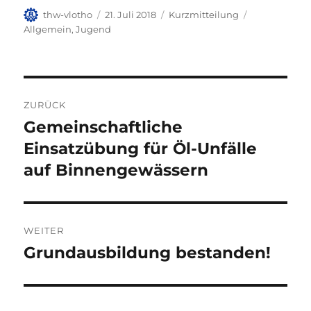
Autor
Veröffentlicht
Format
Kategorien
thw-vlotho
21. Juli 2018
Kurzmitteilung
am
Allgemein
,
Jugend
Beitragsnavigation
ZURÜCK
Gemeinschaftliche
Vorheriger
Beitrag:
Einsatzübung für Öl-Unfälle
auf Binnengewässern
WEITER
Grundausbildung bestanden!
Nächster
Beitrag: