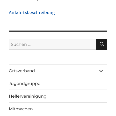
Anfahrtsbeschreibung
SU
Suchen
nach:
Unterme
Ortsverband
öffnen
Jugendgruppe
Helfervereinigung
Mitmachen