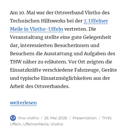
Am 10. Mai war der Ortsverband Vlotho des
Technischen Hilfswerks bei der
7. Uffelner
Meile in Vlotho-Uffeln
vertreten. Die
Veranstaltung stellte eine gute Gelegenheit
dar, interessierten Besucherinnen und
Besuchern die Ausstattung und Aufgaben des
THW näher zu erläutern. Vor Ort zeigten die
Einsatzkräfte verschiedene Fahrzeuge, Geräte
und typische Einsatzmöglichkeiten aus der
Arbeit des Ortsverbandes.
„Präsentation auf der Uffelner Meile“
weiterlesen
Autor
Veröffentlicht
Kategorien
Schlagwörter
thw-vlotho
26. Mai 2026
Präsentation
THW
,
am
Uffeln
,
UffelnerMeile
,
Vlotho