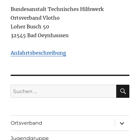
Bundesanstalt Technisches Hilfswerk
Ortsverband Vlotho
Loher Busch 50
32545 Bad Oeynhausen
Anfahrtsbeschreibung
SU
Suchen
nach:
Unterme
Ortsverband
öffnen
Jugendgruppe