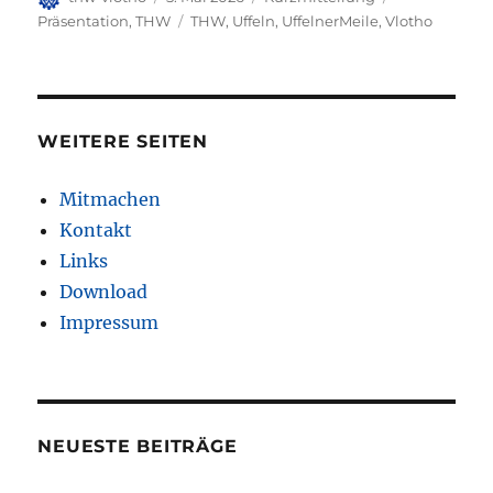
am
Schlagwörter
Präsentation
,
THW
THW
,
Uffeln
,
UffelnerMeile
,
Vlotho
WEITERE SEITEN
Mitmachen
Kontakt
Links
Download
Impressum
NEUESTE BEITRÄGE