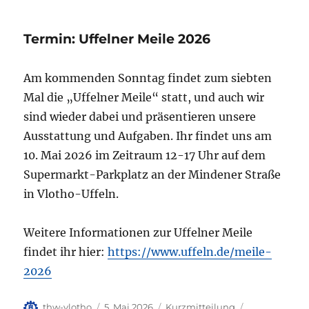
Termin: Uffelner Meile 2026
Am kommenden Sonntag findet zum siebten
Mal die „Uffelner Meile“ statt, und auch wir
sind wieder dabei und präsentieren unsere
Ausstattung und Aufgaben. Ihr findet uns am
10. Mai 2026 im Zeitraum 12-17 Uhr auf dem
Supermarkt-Parkplatz an der Mindener Straße
in Vlotho-Uffeln.
Weitere Informationen zur Uffelner Meile
findet ihr hier:
https://www.uffeln.de/meile-
2026
Autor
Veröffentlicht
Format
Kategorien
thw-vlotho
5. Mai 2026
Kurzmitteilung