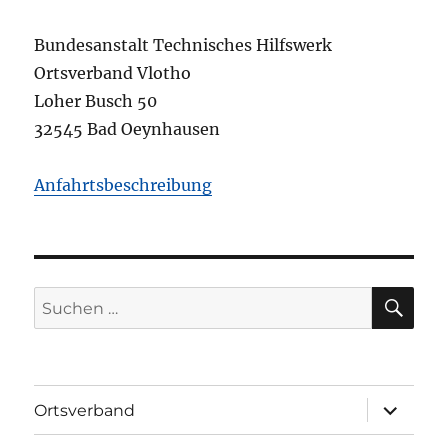
Bundesanstalt Technisches Hilfswerk
Ortsverband Vlotho
Loher Busch 50
32545 Bad Oeynhausen
Anfahrtsbeschreibung
SU
Suchen
nach:
Unterme
Ortsverband
öffnen