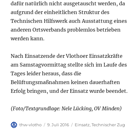
dafür natürlich nicht ausgetauscht werden, da
aufgrund der einheitlichen Struktur des
Technischen Hilfswerk auch Ausstattung eines
anderen Ortsverbands problemlos betrieben
werden kann.
Nach Einsatzende der Vlothoer Einsatzkräfte
am Samstagvormittag stellte sich im Laufe des
Tages leider heraus, dass die
Belüftungsmaßnahmen keinen dauerhaften
Erfolg bringen, und der Einsatz wurde beendet.
(Foto/Textgrundlage: Nele Lücking, OV Minden)
Autor
Veröffentlicht
Kategorien
thw-vlotho
9. Juli 2016
Einsatz
,
Technischer Zug
am