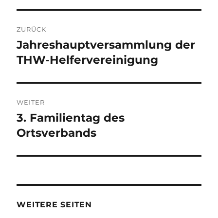
Beitragsnavigation
ZURÜCK
Jahreshauptversammlung der
Vorheriger
Beitrag:
THW-Helfervereinigung
WEITER
3. Familientag des
Nächster
Beitrag:
Ortsverbands
WEITERE SEITEN