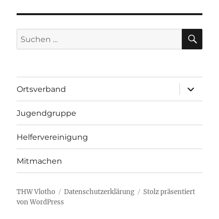
SU
Suchen
nach:
Unterme
Ortsverband
öffnen
Jugendgruppe
Helfervereinigung
Mitmachen
THW Vlotho
Datenschutzerklärung
Stolz präsentiert
von WordPress