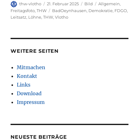
Autor
Veröffentlicht
Format
Kategorien
thw-vlotho
21. Februar 2025
Bild
Allgemein
,
am
Schlagwörter
Freitagsfoto
,
THW
BadOeynhausen
,
Demokratie
,
FDGO
,
Leitsatz
,
Löhne
,
THW
,
Vlotho
WEITERE SEITEN
Mitmachen
Kontakt
Links
Download
Impressum
NEUESTE BEITRÄGE