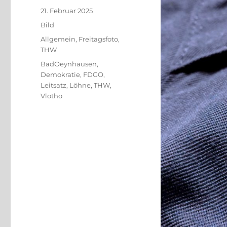
Veröffentlicht
21. Februar 2025
am
Format
Bild
Kategorien
Allgemein
,
Freitagsfoto
,
THW
Schlagwörter
BadOeynhausen
,
Demokratie
,
FDGO
,
Leitsatz
,
Löhne
,
THW
,
Vlotho