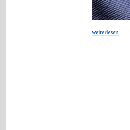
„Freitagsfoto K
weiterlesen