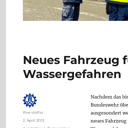
Neues Fahrzeug f
Wassergefahren
Nachdem das bis
Bundeswehr übe
Autor
thw-vlotho
ausgesondert we
Veröffentlicht
2. April 2012
neues Fahrzeug 
am