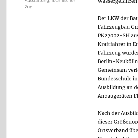
Kategorien
Ausstattung
,
Technischer
Wassergefahren
Zug
Der LKW der Bau
Fahrzeugbau Gm
PK27002-SH ausg
Kraftfahrer in
Fahrzeug wurden
Berlin-Neukölln
Gemeinsam verle
Bundesschule in 
Ausbildung an d
Anbaugeräten Fly
Nach der Ausbild
dieser Größenor
Ortsverband übe