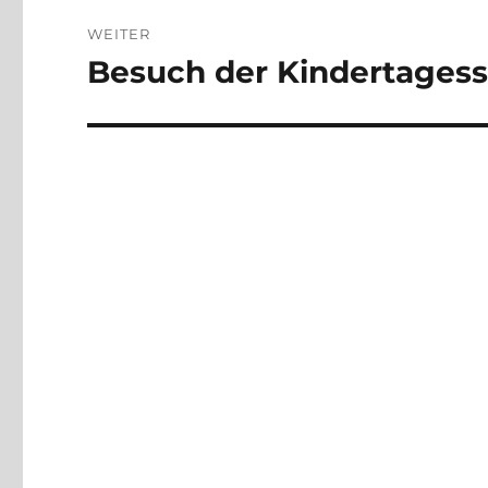
Beitragsnavigation
WEITER
Besuch der Kindertagess
Nächster
Beitrag: