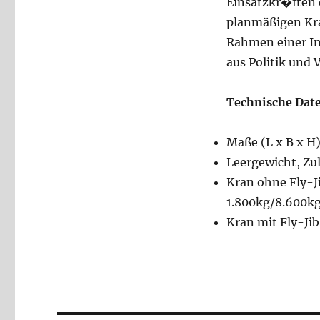
Einsatzkr�ften 
planmäßigen Kra
Rahmen einer In
aus Politik und 
Technische Dat
Maße (L x B x 
Leergewicht, Zu
Kran ohne Fly-J
1.800kg/8.600k
Kran mit Fly-Ji