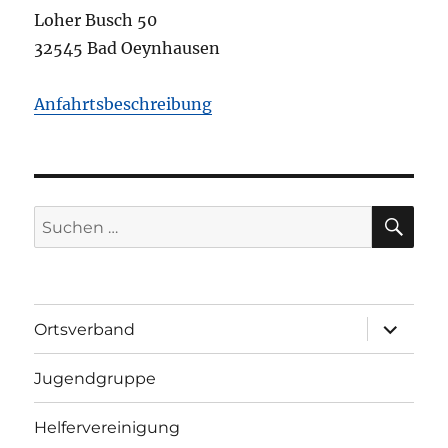
Loher Busch 50
32545 Bad Oeynhausen
Anfahrtsbeschreibung
SU
Suchen
nach:
Unterme
Ortsverband
öffnen
Jugendgruppe
Helfervereinigung