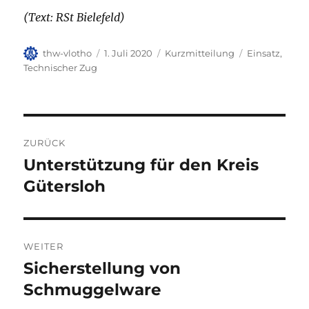
(Text: RSt Bielefeld)
Autor
Veröffentlicht
Format
Kategorien
thw-vlotho
1. Juli 2020
Kurzmitteilung
Einsatz
,
am
Technischer Zug
Beitragsnavigation
ZURÜCK
Unterstützung für den Kreis
Vorheriger
Beitrag:
Gütersloh
WEITER
Sicherstellung von
Nächster
Beitrag:
Schmuggelware